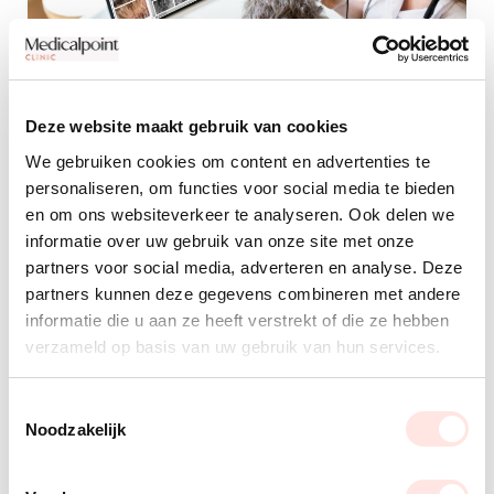
Deze website maakt gebruik van cookies
We gebruiken cookies om content en advertenties te
Haaranalyse
personaliseren, om functies voor social media te bieden
en om ons websiteverkeer te analyseren. Ook delen we
Je kan op verschillende manieren een
informatie over uw gebruik van onze site met onze
haaranalyse krijgen.
partners voor social media, adverteren en analyse. Deze
partners kunnen deze gegevens combineren met andere
Een persoonlijk consult in ons kliniek.
informatie die u aan ze heeft verstrekt of die ze hebben
verzameld op basis van uw gebruik van hun services.
Foto’s sturen van rondom het hoofd via
contactformulier of onze Whatsapplijn.
Toestemmingsselectie
Noodzakelijk